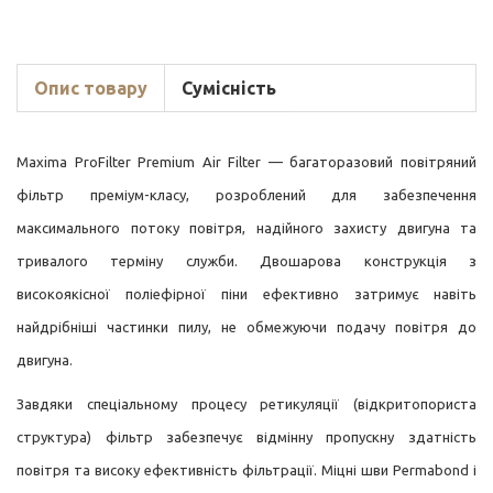
Опис товару
Сумісність
Maxima ProFilter Premium Air Filter — багаторазовий повітряний
фільтр преміум-класу, розроблений для забезпечення
максимального потоку повітря, надійного захисту двигуна та
тривалого терміну служби. Двошарова конструкція з
високоякісної поліефірної піни ефективно затримує навіть
найдрібніші частинки пилу, не обмежуючи подачу повітря до
двигуна.
Завдяки спеціальному процесу ретикуляції (відкритопориста
структура) фільтр забезпечує відмінну пропускну здатність
повітря та високу ефективність фільтрації. Міцні шви Permabond і