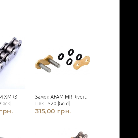
M XMR3
Замок AFAM MR Rivert
Black]
Link - 520 [Gold]
грн.
315,00 грн.