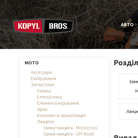
АВТО
Розділ
МОТО
Аксесуари
Екіпірування
Замк
Запчастини
Гальма
M
Електроніка
Елементи керування
Зірки
Ланцю
Комплекти зірки/ланцюг
Ланцюги
Замки ланцюга - Motocross
Замки ланцюга - Off-Road
Випад