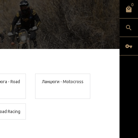
0
юга - Road
Ланцюги - Motocross
oad Racing