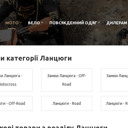
МОТО
ВЕЛО
ПОВСЯКДЕННИЙ ОДЯГ
ДИЛЕРАМ
и категорії Ланцюги
и Ланцюга -
Замки Ланцюга - Off-
Замки Ланц
otocross
Road
ги - Off-Road
Ланцюги - Road
Ланцюги - R
кові товари з розділу Ланцюги