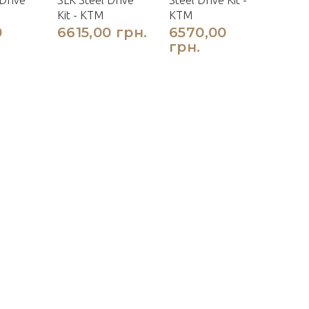
Drive
SLK Steel Drive
Steel Drive Kit -
Kit - KTM
KTM
0
6615,00 грн.
6570,00
грн.