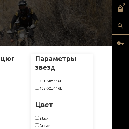
0
нцюг
Параметры
звезд
13z-50z-116L
13z-52z-116L
Цвет
Black
Brown