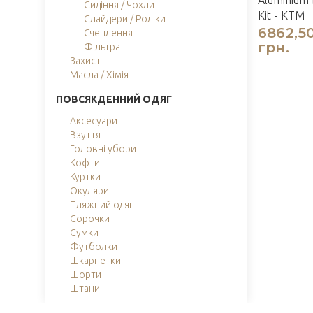
Aluminium 
Сидіння / Чохли
Kit - KTM
Слайдери / Роліки
6862,5
Счеплення
грн.
Фільтра
Захист
Масла / Хімія
ПОВСЯКДЕННИЙ ОДЯГ
Аксесуари
Взуття
Головні убори
Кофти
Куртки
Окуляри
Пляжний одяг
Сорочки
Сумки
Футболки
Шкарпетки
Шорти
Штани