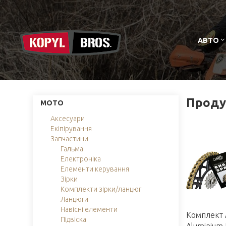
АВТО
Продук
МОТО
Аксесуари
Екіпірування
Запчастини
Гальма
Електроніка
Елементи керування
Зірки
Комплекти зірки/ланцюг
Ланцюги
Навісні елементи
Комплект
Підвіска