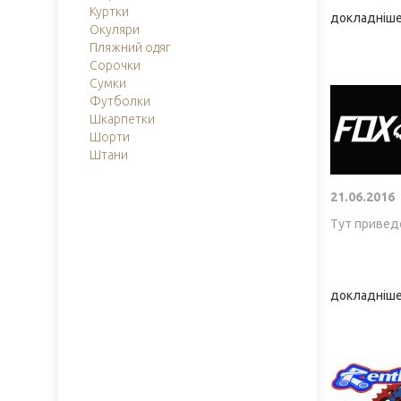
Куртки
докладніше.
Окуляри
Пляжний одяг
Сорочки
Сумки
Футболки
Шкарпетки
Шорти
Штани
21.06.2016
Тут приведе
докладніше.