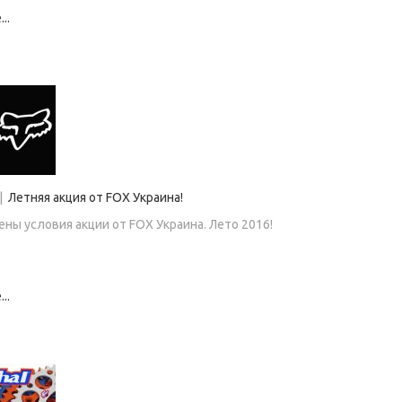
..
|
Летняя акция от FOX Украина!
ны условия акции от FOX Украина. Лето 2016!
..