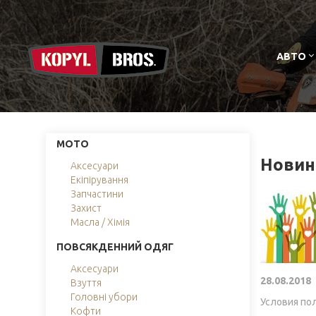
АВТО
МОТО
Новин
Аксесуари
Екіпірування
Запчастини
Захист
Масла / Хімія
ПОВСЯКДЕННИЙ ОДЯГ
Аксесуари
28.08.2018
Взуття
Головні убори
Условия по
Кофти