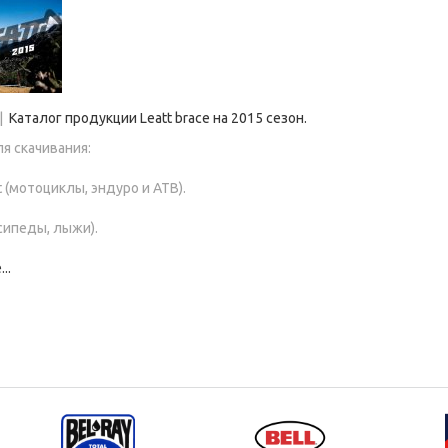
|
Каталог продукции Leatt brace на 2015 сезон.
я скачивания:
t (мотоциклы, эндуро и АТВ).
осипеды, лыжи).
..