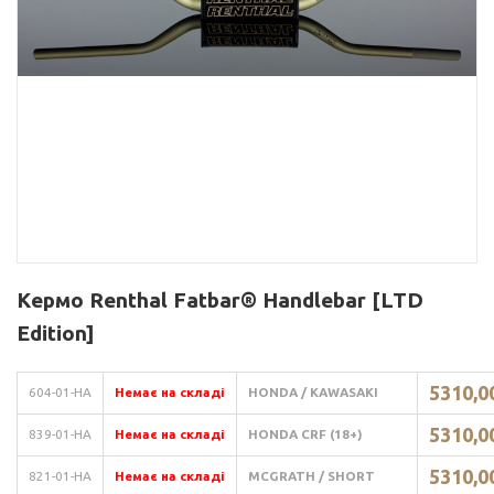
Кермо Renthal Fatbar® Handlebar [LTD
Edition]
5310,00
604-01-HA
Немає на складі
HONDA / KAWASAKI
5310,00
839-01-HA
Немає на складі
HONDA CRF (18+)
5310,00
821-01-HA
Немає на складі
MCGRATH / SHORT