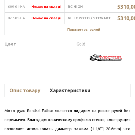
5310,00
609-01-HA
Немає на складі
RC HIGH
5310,00
827-01-HA
Немає на складі
VILLOPOTO / STEWART
Параметры рулей
Цвет
Gold
Опис товару
Характеристики
Мото руль Renthal Fatbar является лидиром на рынке рулей без
перемычек. Благодаря коническому профилю стенки, конструкция
позволяет использовать диаметр зажима (1-1/8"| 28.6mm) что