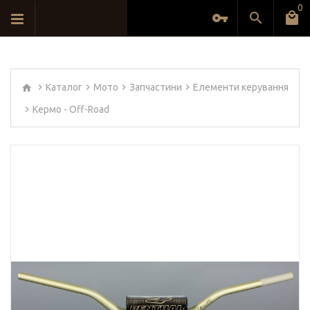
0
Каталог
Мото
Запчастини
Елементи керування
Кермо - Off-Road