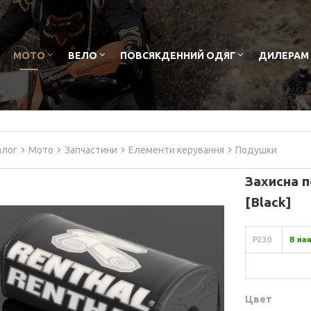
МОТО
ВЕЛО
ПОВСЯКДЕННИЙ ОДЯГ
ДИЛЕРАМ
алог
Мото
Запчастини
Елементи керування
Подушки
Захисна п
[Black]
P230
В на
Цвет