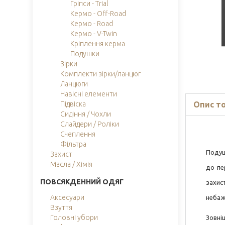
Гріпси - Trial
Кермо - Off-Road
Кермо - Road
Кермо - V-Twin
Кріплення керма
Подушки
Зірки
Комплекти зірки/ланцюг
Ланцюги
Навісні елементи
Опис т
Підвіска
Сидіння / Чохли
Слайдери / Роліки
Счеплення
Фільтра
Подуш
Захист
Масла / Хімія
до пе
ПОВСЯКДЕННИЙ ОДЯГ
захис
Аксесуари
небаж
Взуття
Головні убори
Зовні