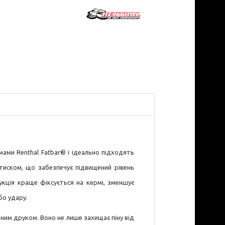
мами Renthal Fatbar® і ідеально підходять
тиском, що забезпечує підвищений рівень
укція краще фіксується на кермі, зменшує
бо удару.
тним друком. Воно не лише захищає піну від