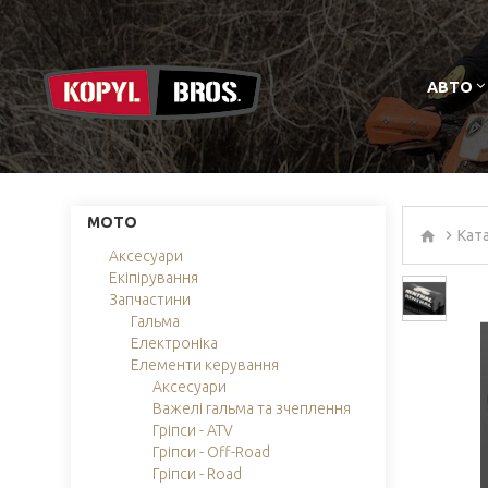
АВТО
МОТО
Кат
Аксесуари
Екіпірування
Запчастини
Гальма
Електроніка
Елементи керування
Аксесуари
Важелі гальма та зчеплення
Гріпси - ATV
Гріпси - Off-Road
Гріпси - Road