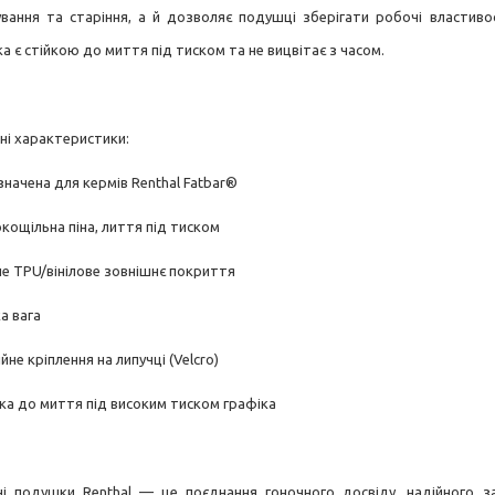
вання та старіння, а й дозволяє подушці зберігати робочі властивос
а є стійкою до миття під тиском та не вицвітає з часом.
ні характеристики:
значена для кермів Renthal Fatbar®
кощільна піна, лиття під тиском
не TPU/вінілове зовнішнє покриття
а вага
йне кріплення на липучці (Velcro)
йка до миття під високим тиском графіка
ні подушки Renthal — це поєднання гоночного досвіду, надійного з