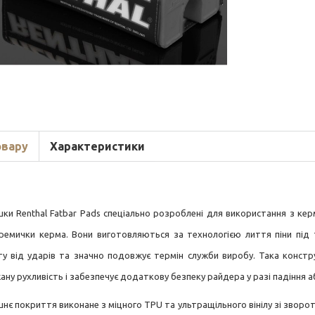
овару
Характеристики
ки Renthal Fatbar Pads спеціально розроблені для використання з кер
ремички керма. Вони виготовляються за технологією лиття піни під 
ту від ударів та значно подовжує термін служби виробу. Така констр
ану рухливість і забезпечує додаткову безпеку райдера у разі падіння а
шнє покриття виконане з міцного TPU та ультращільного вінілу зі зворо