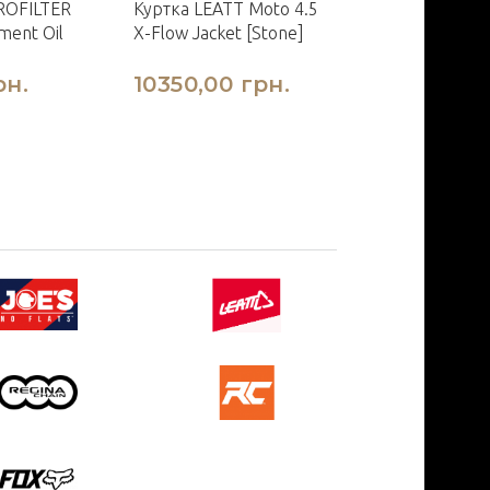
ROFILTER
Куртка LEATT Moto 4.5
Гвинти FOX V3
ment Oil
X-Flow Jacket [Stone]
Screw Kit [Blac
рн.
10350,00 грн.
405,00 гр