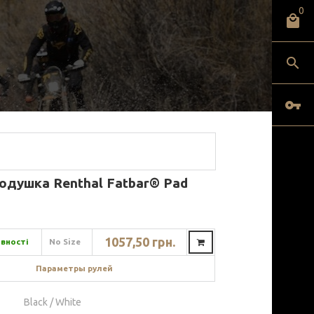
0
одушка Renthal Fatbar® Pad
1057,50 грн.
явності
No Size
Параметры рулей
Black / White