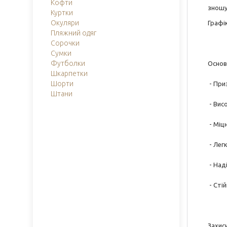
Кофти
зношу
Куртки
Окуляри
Графік
Пляжний одяг
Сорочки
Сумки
Футболки
Основ
Шкарпетки
Шорти
- При
Штани
- Висо
- Міц
- Легк
- Наді
- Сті
Захис