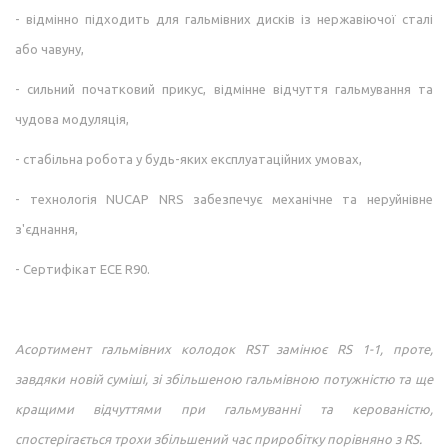
- відмінно підходить для гальмівних дисків із нержавіючої сталі
або чавуну,
- сильний початковий прикус, відмінне відчуття гальмування та
чудова модуляція,
- стабільна робота у будь-яких експлуатаційних умовах,
- технологія NUCAP NRS забезпечує механічне та неруйнівне
з'єднання,
- Сертифікат ECE R90.
Асортимент гальмівних колодок RST замінює RS 1-1, проте,
завдяки новій суміші, зі збільшеною гальмівною потужністю та ще
кращими відчуттями при гальмуванні та керованістю,
спостерігається трохи збільшений час приробітку порівняно з RS.