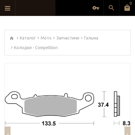
0
Каталог
Мото
Запчастини
Гальма
Колодки - Competition