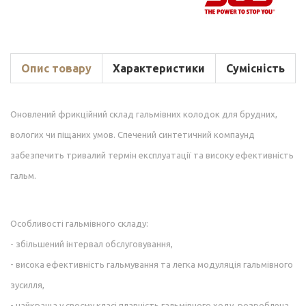
Опис товару
Характеристики
Сумісність
Оновлений фрикційний склад гальмівних колодок для брудних,
вологих чи піщаних умов. Спечений синтетичний компаунд
забезпечить тривалий термін експлуатації та високу ефективність
гальм.
Особливості гальмівного складу:
- збільшений інтервал обслуговування,
- висока ефективність гальмування та легка модуляція гальмівного
зусилля,
- найкраща у своєму класі плавність гальмівного ходу, розроблена