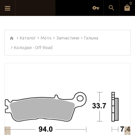
0
Каталог
Мото
Запчастини
Гальма
Колодки - Off-Road