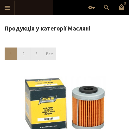
0
Продукція у категорії Масляні
1
2
3
Все