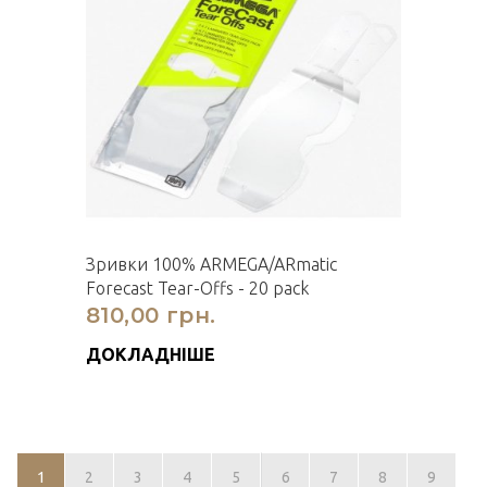
Зривки 100% ARMEGA/ARmatic
Forecast Tear-Offs - 20 pack
810,00 грн.
ДОКЛАДНІШЕ
1
2
3
4
5
6
7
8
9