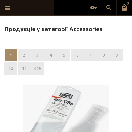
0
Продукція у категорії Accessories
1
2
3
4
5
6
7
8
9
10
11
Все